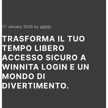
27 January 2026
by
admin
TRASFORMA IL TUO
TEMPO LIBERO
ACCESSO SICURO A
WINNITA LOGIN E UN
MONDO DI
DIVERTIMENTO.