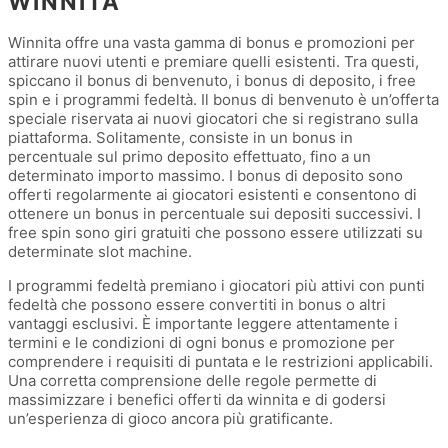
WINNITA
Winnita offre una vasta gamma di bonus e promozioni per
attirare nuovi utenti e premiare quelli esistenti. Tra questi,
spiccano il bonus di benvenuto, i bonus di deposito, i free
spin e i programmi fedeltà. Il bonus di benvenuto è un’offerta
speciale riservata ai nuovi giocatori che si registrano sulla
piattaforma. Solitamente, consiste in un bonus in
percentuale sul primo deposito effettuato, fino a un
determinato importo massimo. I bonus di deposito sono
offerti regolarmente ai giocatori esistenti e consentono di
ottenere un bonus in percentuale sui depositi successivi. I
free spin sono giri gratuiti che possono essere utilizzati su
determinate slot machine.
I programmi fedeltà premiano i giocatori più attivi con punti
fedeltà che possono essere convertiti in bonus o altri
vantaggi esclusivi. È importante leggere attentamente i
termini e le condizioni di ogni bonus e promozione per
comprendere i requisiti di puntata e le restrizioni applicabili.
Una corretta comprensione delle regole permette di
massimizzare i benefici offerti da winnita e di godersi
un’esperienza di gioco ancora più gratificante.