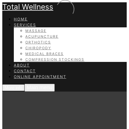
Total Wellness
HOME
SERVICES
MASSAGE
ACUPUNCTURE
ORTHOTICS
CHIROPODY
MEDICAL BRACES
COMPRESSION STOCKINGS
ABOUT
CONTACT
ONLINE APPOINTMENT
Main menu
More info