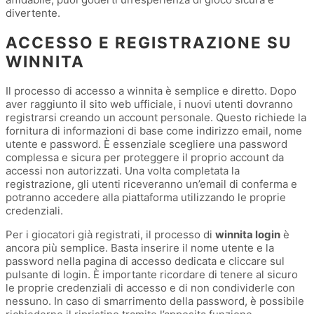
divertente.
ACCESSO E REGISTRAZIONE SU
WINNITA
Il processo di accesso a winnita è semplice e diretto. Dopo
aver raggiunto il sito web ufficiale, i nuovi utenti dovranno
registrarsi creando un account personale. Questo richiede la
fornitura di informazioni di base come indirizzo email, nome
utente e password. È essenziale scegliere una password
complessa e sicura per proteggere il proprio account da
accessi non autorizzati. Una volta completata la
registrazione, gli utenti riceveranno un’email di conferma e
potranno accedere alla piattaforma utilizzando le proprie
credenziali.
Per i giocatori già registrati, il processo di
winnita login
è
ancora più semplice. Basta inserire il nome utente e la
password nella pagina di accesso dedicata e cliccare sul
pulsante di login. È importante ricordare di tenere al sicuro
le proprie credenziali di accesso e di non condividerle con
nessuno. In caso di smarrimento della password, è possibile