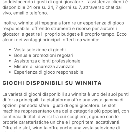
soddisfacendo i gusti di ogni giocatore. L’assistenza clienti è
disponibile 24 ore su 24, 7 giorni su 7, attraverso chat dal
vivo, email o telefono.
Inoltre, winnita si impegna a fornire un’esperienza di gioco
responsabile, offrendo strumenti e risorse per aiutare i
giocatori a gestire il proprio budget e il proprio tempo. Ecco
alcuni dei vantaggi principali offerti da winnita:
Vasta selezione di giochi
Bonus e promozioni regolari
Assistenza clienti professionale
Misure di sicurezza avanzate
Esperienza di gioco responsabile
GIOCHI DISPONIBILI SU WINNITA
La varietà di giochi disponibili su winnita è uno dei suoi punti
di forza principali. La piattaforma offre una vasta gamma di
opzioni per soddisfare i gusti di ogni giocatore. Le slot
machine rappresentano una delle categorie più popolari, con
centinaia di titoli diversi tra cui scegliere, ognuno con le
proprie caratteristiche uniche e i propri temi accattivanti.
Oltre alle slot, winnita offre anche una vasta selezione di