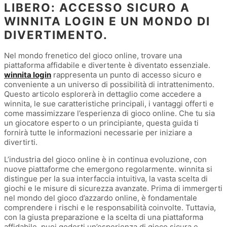
LIBERO: ACCESSO SICURO A
WINNITA LOGIN E UN MONDO DI
DIVERTIMENTO.
Nel mondo frenetico del gioco online, trovare una
piattaforma affidabile e divertente è diventato essenziale.
winnita login
rappresenta un punto di accesso sicuro e
conveniente a un universo di possibilità di intrattenimento.
Questo articolo esplorerà in dettaglio come accedere a
winnita, le sue caratteristiche principali, i vantaggi offerti e
come massimizzare l’esperienza di gioco online. Che tu sia
un giocatore esperto o un principiante, questa guida ti
fornirà tutte le informazioni necessarie per iniziare a
divertirti.
L’industria del gioco online è in continua evoluzione, con
nuove piattaforme che emergono regolarmente. winnita si
distingue per la sua interfaccia intuitiva, la vasta scelta di
giochi e le misure di sicurezza avanzate. Prima di immergerti
nel mondo del gioco d’azzardo online, è fondamentale
comprendere i rischi e le responsabilità coinvolte. Tuttavia,
con la giusta preparazione e la scelta di una piattaforma
affidabile, puoi goderti un’esperienza di gioco sicura e