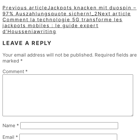
Previous article
Jackpots knacken mit duospin –
97% Auszahlungsquote sichern!_2
Next article
Comment la technologie 5G transforme les
jackpots mobiles : le guide expert
d’Housseniawriting
LEAVE A REPLY
Your email address will not be published.
Required fields are
marked
*
Comment
*
Name
*
Email
*