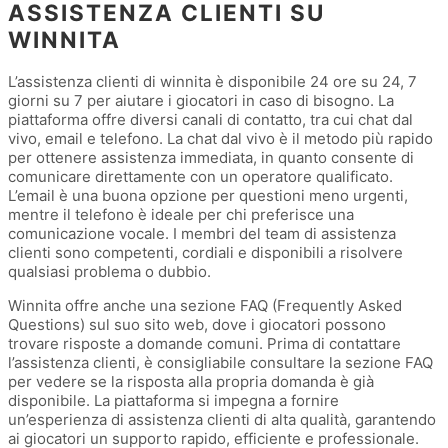
ASSISTENZA CLIENTI SU
WINNITA
L’assistenza clienti di winnita è disponibile 24 ore su 24, 7
giorni su 7 per aiutare i giocatori in caso di bisogno. La
piattaforma offre diversi canali di contatto, tra cui chat dal
vivo, email e telefono. La chat dal vivo è il metodo più rapido
per ottenere assistenza immediata, in quanto consente di
comunicare direttamente con un operatore qualificato.
L’email è una buona opzione per questioni meno urgenti,
mentre il telefono è ideale per chi preferisce una
comunicazione vocale. I membri del team di assistenza
clienti sono competenti, cordiali e disponibili a risolvere
qualsiasi problema o dubbio.
Winnita offre anche una sezione FAQ (Frequently Asked
Questions) sul suo sito web, dove i giocatori possono
trovare risposte a domande comuni. Prima di contattare
l’assistenza clienti, è consigliabile consultare la sezione FAQ
per vedere se la risposta alla propria domanda è già
disponibile. La piattaforma si impegna a fornire
un’esperienza di assistenza clienti di alta qualità, garantendo
ai giocatori un supporto rapido, efficiente e professionale.