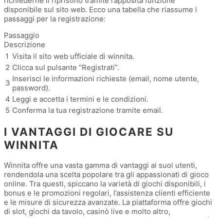
richiederne il ripristino tramite l’apposita funzione
disponibile sul sito web. Ecco una tabella che riassume i
passaggi per la registrazione:
Passaggio
Descrizione
1
Visita il sito web ufficiale di winnita.
2
Clicca sul pulsante “Registrati”.
Inserisci le informazioni richieste (email, nome utente,
3
password).
4
Leggi e accetta i termini e le condizioni.
5
Conferma la tua registrazione tramite email.
I VANTAGGI DI GIOCARE SU
WINNITA
Winnita offre una vasta gamma di vantaggi ai suoi utenti,
rendendola una scelta popolare tra gli appassionati di gioco
online. Tra questi, spiccano la varietà di giochi disponibili, i
bonus e le promozioni regolari, l’assistenza clienti efficiente
e le misure di sicurezza avanzate. La piattaforma offre giochi
di slot, giochi da tavolo, casinò live e molto altro,