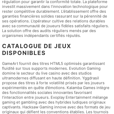
régulation pour garantir la conformité totale. La plateforme
investit massivement dans l’innovation technologique pour
rester compétitive durablement. L’établissement offre des
garanties financières solides rassurant sur la pérennité de
ses opérations. L’opérateur cultive des relations durables
avec sa communauté de joueurs fidèles satisfaits réguliers.
La solution offre des audits réguliers menés par des
organismes indépendants certifiés réputés.
CATALOGUE DE JEUX
DISPONIBLES
GameArt fournit des titres HTML5 optimisés garantissant
fluidité sur tous supports modernes. Evolution Gaming
domine le secteur du live casino avec des studios
ultramodernes diffusant en haute définition. Yggdrasil
propose des titres à forte volatilité prisés par les joueurs
expérimentés en quête d’émotions. Kalamba Games intègre
des fonctionnalités sociales innovantes favorisant
l’interaction entre joueurs. Evoplay Entertainment mélange
gaming et gambling avec des hybrides ludiques originaux
captivants. Hacksaw Gaming innove avec des formats de jeu
originaux qui défient les conventions établies. Les tournois