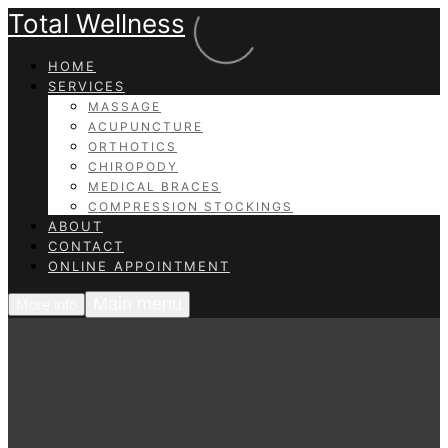
Total Wellness
HOME
SERVICES
MASSAGE
ACUPUNCTURE
ORTHOTICS
CHIROPODY
MEDICAL BRACES
COMPRESSION STOCKINGS
ABOUT
CONTACT
ONLINE APPOINTMENT
Main menu
More info