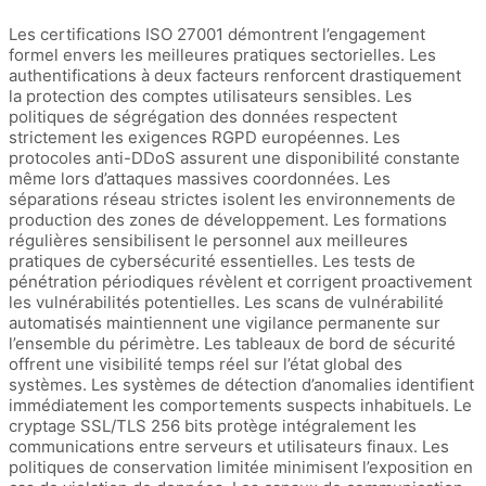
Les certifications ISO 27001 démontrent l’engagement
formel envers les meilleures pratiques sectorielles. Les
authentifications à deux facteurs renforcent drastiquement
la protection des comptes utilisateurs sensibles. Les
politiques de ségrégation des données respectent
strictement les exigences RGPD européennes. Les
protocoles anti-DDoS assurent une disponibilité constante
même lors d’attaques massives coordonnées. Les
séparations réseau strictes isolent les environnements de
production des zones de développement. Les formations
régulières sensibilisent le personnel aux meilleures
pratiques de cybersécurité essentielles. Les tests de
pénétration périodiques révèlent et corrigent proactivement
les vulnérabilités potentielles. Les scans de vulnérabilité
automatisés maintiennent une vigilance permanente sur
l’ensemble du périmètre. Les tableaux de bord de sécurité
offrent une visibilité temps réel sur l’état global des
systèmes. Les systèmes de détection d’anomalies identifient
immédiatement les comportements suspects inhabituels. Le
cryptage SSL/TLS 256 bits protège intégralement les
communications entre serveurs et utilisateurs finaux. Les
politiques de conservation limitée minimisent l’exposition en