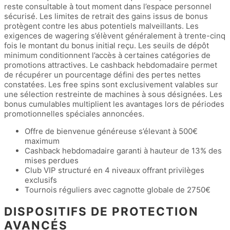
reste consultable à tout moment dans l’espace personnel
sécurisé. Les limites de retrait des gains issus de bonus
protègent contre les abus potentiels malveillants. Les
exigences de wagering s’élèvent généralement à trente-cinq
fois le montant du bonus initial reçu. Les seuils de dépôt
minimum conditionnent l’accès à certaines catégories de
promotions attractives. Le cashback hebdomadaire permet
de récupérer un pourcentage défini des pertes nettes
constatées. Les free spins sont exclusivement valables sur
une sélection restreinte de machines à sous désignées. Les
bonus cumulables multiplient les avantages lors de périodes
promotionnelles spéciales annoncées.
Offre de bienvenue généreuse s’élevant à 500€
maximum
Cashback hebdomadaire garanti à hauteur de 13% des
mises perdues
Club VIP structuré en 4 niveaux offrant privilèges
exclusifs
Tournois réguliers avec cagnotte globale de 2750€
DISPOSITIFS DE PROTECTION
AVANCÉS