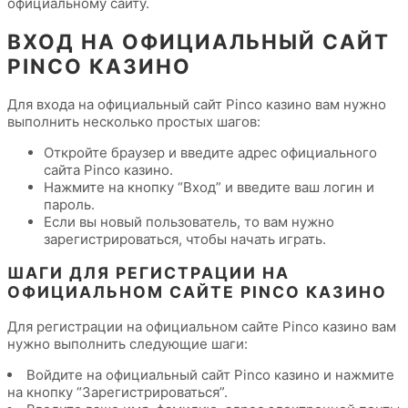
официальному сайту.
ВХОД НА ОФИЦИАЛЬНЫЙ САЙТ
PINCO КАЗИНО
Для входа на официальный сайт Pinco казино вам нужно
выполнить несколько простых шагов:
Откройте браузер и введите адрес официального
сайта Pinco казино.
Нажмите на кнопку “Вход” и введите ваш логин и
пароль.
Если вы новый пользователь, то вам нужно
зарегистрироваться, чтобы начать играть.
ШАГИ ДЛЯ РЕГИСТРАЦИИ НА
ОФИЦИАЛЬНОМ САЙТЕ PINCO КАЗИНО
Для регистрации на официальном сайте Pinco казино вам
нужно выполнить следующие шаги:
Войдите на официальный сайт Pinco казино и нажмите
на кнопку “Зарегистрироваться”.