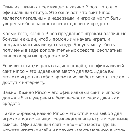
Один из главных преимуществ казино Pinco – это его
официальный статус. Это означает, что сайт Pinco
является легальным и надежным, и игроки могут быть
уверены в безопасности своих данных и средств.
Кроме того, казино Pinco предлагает игрокам различные
бонусы и акции, чтобы помочь им начать играть и
получать максимальную выгоду. Бонусы могут быть
получены в виде дополнительных средств, бесплатных
спинов и других предложений.
Если вы хотите играть в казино онлайн, то официальный
сайт Pinco – это идеальное место для вас. Здесь вы
можете играть в любое время и из любого места, где есть
доступ к интернету.
Важно! Казино Pinco – это официальный сайт, и игроки
должны быть уверены в безопасности своих данных и
средств.
Таким образом, казино Pinco – это отличный выбор для
игроков, которые ищут развлекательные игры и реальные
выигры. Официальный сайт Pinco – это место, где вы
можете играть онлайн и получать максимальную выгоду.