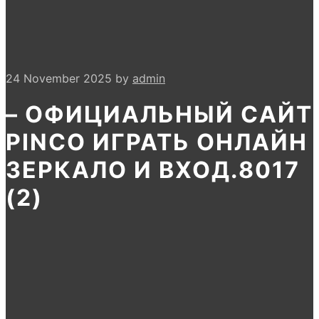
24 November 2025
by
admin
– ОФИЦИАЛЬНЫЙ САЙТ
PINCO ИГРАТЬ ОНЛАЙН
ЗЕРКАЛО И ВХОД.8017
(2)