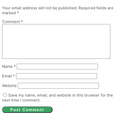
Your email address will not be published.
Required fields are
marked
*
Comment
*
Name
*
Email
*
Website
Save my name, email, and website in this browser for the
next time I comment.