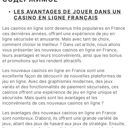
LES AVANTAGES DE JOUER DANS UN
CASINO EN LIGNE FRANÇAIS
Les casinos en ligne sont devenus très populaires en France
ces dernières années, offrant une expérience de jeu en
ligne sécurisée et amusante. Mais avec tant de choix,
comment choisir le meilleur ? Dans cet article, nous allons
vous présenter les nouveaux casinos en ligne en France,
leurs avantages et leurs inconvénients, ainsi que les bonus
et promotions qui les rendent attractifs.
Les nouveaux casinos en ligne en France sont une
excellente façon de découvrir de nouvelles plateformes de
jeu en ligne. Avec des graphismes modernes, des jeux
variés et des fonctionnalités de paiement sécurisées, ces
casinos offrent une expérience de jeu en ligne unique et
sécurisée. Mais quels sont les avantages et les
inconvénients de ces nouveaux casinos en ligne ?
Les avantages des nouveaux casinos en ligne en France
sont nombreux. D’abord, ils offrent une grande variété de
jeux, allant des jeux de hasard aux jeux de stratégie. Ensuite,