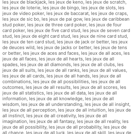
les jeux de blackjack, les jeux de keno, les jeux de scratch,
les jeux de loterie, les jeux de bingo, les jeux de slots, les
jeux de video poker, les jeux de baccarat, les jeux de craps,
les jeux de sic bo, les jeux de pai gow, les jeux de caribbean
stud poker, les jeux de three card poker, les jeux de four
card poker, les jeux de five card stud, les jeux de seven card
stud, les jeux de eight card stud, les jeux de nine card stud,
les jeux de ten card stud, les jeux de jack or better, les jeux
de deuces wild, les jeux de jacks or better, les jeux de tens
or better, les jeux de aces and faces, les jeux de all aces, les
jeux de all faces, les jeux de all hearts, les jeux de all
spades, les jeux de all diamonds, les jeux de all clubs, les
jeux de all suits, les jeux de all ranks, les jeux de all values,
les jeux de all cards, les jeux de all hands, les jeux de all
combinations, les jeux de all possibilities, les jeux de all
outcomes, les jeux de all results, les jeux de all scores, les
jeux de all statistics, les jeux de all data, les jeux de all
information, les jeux de all knowledge, les jeux de all
wisdom, les jeux de all understanding, les jeux de all insight,
les jeux de all perception, les jeux de all intuition, les jeux de
all instinct, les jeux de all creativity, les jeux de all
imagination, les jeux de all fantasy, les jeux de all reality, les
jeux de all possibility, les jeux de all probability, les jeux de
all chance, les jeux de all luck, les jeux de all skill, les jeux de