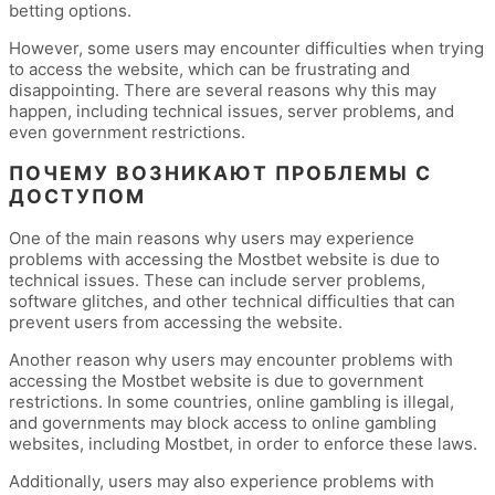
betting options.
However, some users may encounter difficulties when trying
to access the website, which can be frustrating and
disappointing. There are several reasons why this may
happen, including technical issues, server problems, and
even government restrictions.
ПОЧЕМУ ВОЗНИКАЮТ ПРОБЛЕМЫ С
ДОСТУПОМ
One of the main reasons why users may experience
problems with accessing the Mostbet website is due to
technical issues. These can include server problems,
software glitches, and other technical difficulties that can
prevent users from accessing the website.
Another reason why users may encounter problems with
accessing the Mostbet website is due to government
restrictions. In some countries, online gambling is illegal,
and governments may block access to online gambling
websites, including Mostbet, in order to enforce these laws.
Additionally, users may also experience problems with