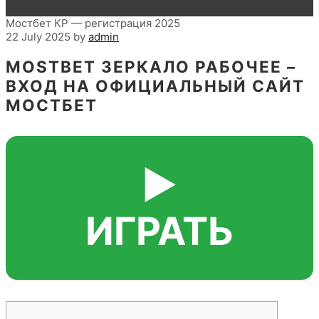
Мостбет КР — регистрация 2025
22 July 2025
by
admin
MOSTBET ЗЕРКАЛО РАБОЧЕЕ –
ВХОД НА ОФИЦИАЛЬНЫЙ САЙТ
МОСТБЕТ
▶️
ИГРАТЬ