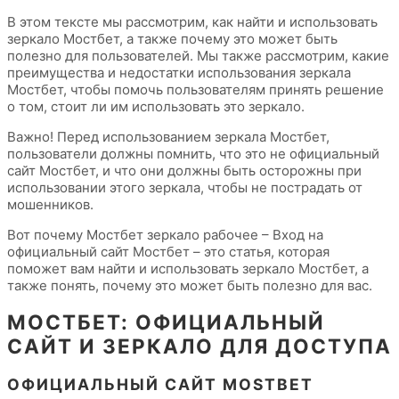
В этом тексте мы рассмотрим, как найти и использовать
зеркало Мостбет, а также почему это может быть
полезно для пользователей. Мы также рассмотрим, какие
преимущества и недостатки использования зеркала
Мостбет, чтобы помочь пользователям принять решение
о том, стоит ли им использовать это зеркало.
Важно! Перед использованием зеркала Мостбет,
пользователи должны помнить, что это не официальный
сайт Мостбет, и что они должны быть осторожны при
использовании этого зеркала, чтобы не пострадать от
мошенников.
Вот почему Мостбет зеркало рабочее – Вход на
официальный сайт Мостбет – это статья, которая
поможет вам найти и использовать зеркало Мостбет, а
также понять, почему это может быть полезно для вас.
МОСТБЕТ: ОФИЦИАЛЬНЫЙ
САЙТ И ЗЕРКАЛО ДЛЯ ДОСТУПА
ОФИЦИАЛЬНЫЙ САЙТ MOSTBET