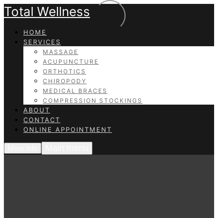
Total Wellness
HOME
SERVICES
MASSAGE
ACUPUNCTURE
ORTHOTICS
CHIROPODY
MEDICAL BRACES
COMPRESSION STOCKINGS
ABOUT
CONTACT
ONLINE APPOINTMENT
Main menu
More info