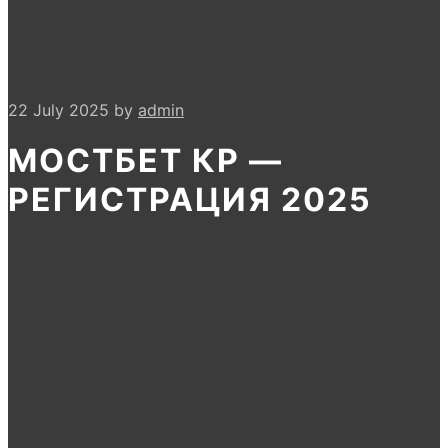
22 July 2025
by
admin
МОСТБЕТ КР —
РЕГИСТРАЦИЯ 2025