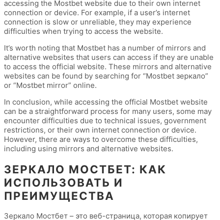
accessing the Mostbet website due to their own internet
connection or device. For example, if a user’s internet
connection is slow or unreliable, they may experience
difficulties when trying to access the website.
It’s worth noting that Mostbet has a number of mirrors and
alternative websites that users can access if they are unable
to access the official website. These mirrors and alternative
websites can be found by searching for “Mostbet зеркало”
or “Mostbet mirror” online.
In conclusion, while accessing the official Mostbet website
can be a straightforward process for many users, some may
encounter difficulties due to technical issues, government
restrictions, or their own internet connection or device.
However, there are ways to overcome these difficulties,
including using mirrors and alternative websites.
ЗЕРКАЛО МОСТБЕТ: КАК
ИСПОЛЬЗОВАТЬ И
ПРЕИМУЩЕСТВА
Зеркало Мостбет – это веб-страница, которая копирует