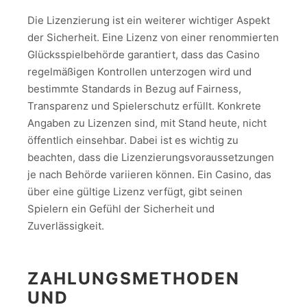
Die Lizenzierung ist ein weiterer wichtiger Aspekt
der Sicherheit. Eine Lizenz von einer renommierten
Glücksspielbehörde garantiert, dass das Casino
regelmäßigen Kontrollen unterzogen wird und
bestimmte Standards in Bezug auf Fairness,
Transparenz und Spielerschutz erfüllt. Konkrete
Angaben zu Lizenzen sind, mit Stand heute, nicht
öffentlich einsehbar. Dabei ist es wichtig zu
beachten, dass die Lizenzierungsvoraussetzungen
je nach Behörde variieren können. Ein Casino, das
über eine gültige Lizenz verfügt, gibt seinen
Spielern ein Gefühl der Sicherheit und
Zuverlässigkeit.
ZAHLUNGSMETHODEN
UND