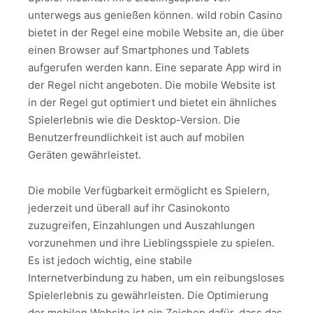
unterwegs aus genießen können. wild robin Casino
bietet in der Regel eine mobile Website an, die über
einen Browser auf Smartphones und Tablets
aufgerufen werden kann. Eine separate App wird in
der Regel nicht angeboten. Die mobile Website ist
in der Regel gut optimiert und bietet ein ähnliches
Spielerlebnis wie die Desktop-Version. Die
Benutzerfreundlichkeit ist auch auf mobilen
Geräten gewährleistet.
Die mobile Verfügbarkeit ermöglicht es Spielern,
jederzeit und überall auf ihr Casinokonto
zuzugreifen, Einzahlungen und Auszahlungen
vorzunehmen und ihre Lieblingsspiele zu spielen.
Es ist jedoch wichtig, eine stabile
Internetverbindung zu haben, um ein reibungsloses
Spielerlebnis zu gewährleisten. Die Optimierung
der mobilen Website ist ein Zeichen dafür, dass das