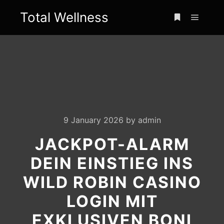
Total Wellness
Main m
More info
9 January 2026
by
admin
JACKPOT-ALARM
DEIN EINSTIEG INS
WILD ROBIN CASINO
LOGIN MIT
EXKLUSIVEN BONI