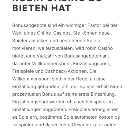
BIETEN HAT
Bonusangebote sind ein wichtiger Faktor bei der
Wahl eines Online-Casinos. Sie können neue
Spieler anlocken und bestehende Spieler
motivieren, weiterzuspielen. wild robin Casino
bietet eine Vielzahl von Bonusangeboten an,
darunter Willkommensboni, Einzahlungsboni,
Freispiele und Cashback-Aktionen. Die
Willkommensboni sind in der Regel an eine
Einzahlung gebunden, d.h. der Spieler erhält einen
prozentualen Bonus auf seine erste Einzahlung.
Einzahlungsboni werden oft auch bei späteren
Einzahlungen angeboten. Freispiele ermöglichen
es Spielern, bestimmte Spielautomaten kostenlos
zu spielen und dabei echte Gewinne zu erzielen.