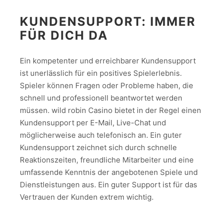
KUNDENSUPPORT: IMMER
FÜR DICH DA
Ein kompetenter und erreichbarer Kundensupport
ist unerlässlich für ein positives Spielerlebnis.
Spieler können Fragen oder Probleme haben, die
schnell und professionell beantwortet werden
müssen. wild robin Casino bietet in der Regel einen
Kundensupport per E-Mail, Live-Chat und
möglicherweise auch telefonisch an. Ein guter
Kundensupport zeichnet sich durch schnelle
Reaktionszeiten, freundliche Mitarbeiter und eine
umfassende Kenntnis der angebotenen Spiele und
Dienstleistungen aus. Ein guter Support ist für das
Vertrauen der Kunden extrem wichtig.