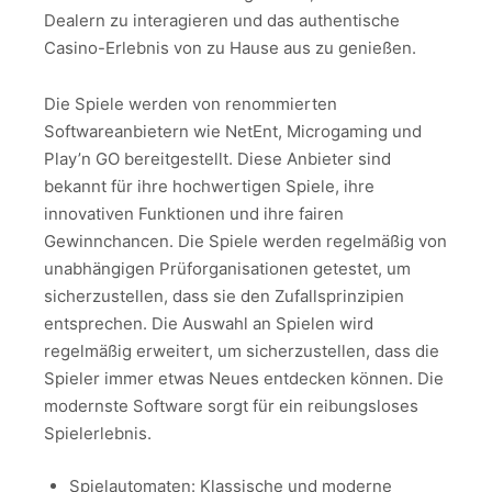
Dealern zu interagieren und das authentische
Casino-Erlebnis von zu Hause aus zu genießen.
Die Spiele werden von renommierten
Softwareanbietern wie NetEnt, Microgaming und
Play’n GO bereitgestellt. Diese Anbieter sind
bekannt für ihre hochwertigen Spiele, ihre
innovativen Funktionen und ihre fairen
Gewinnchancen. Die Spiele werden regelmäßig von
unabhängigen Prüforganisationen getestet, um
sicherzustellen, dass sie den Zufallsprinzipien
entsprechen. Die Auswahl an Spielen wird
regelmäßig erweitert, um sicherzustellen, dass die
Spieler immer etwas Neues entdecken können. Die
modernste Software sorgt für ein reibungsloses
Spielerlebnis.
Spielautomaten: Klassische und moderne