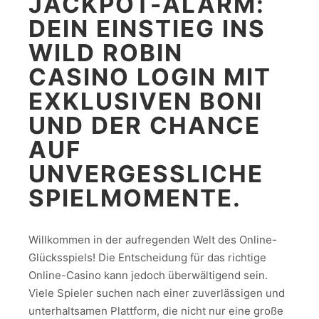
JACKPOT-ALARM:
DEIN EINSTIEG INS
WILD ROBIN
CASINO LOGIN MIT
EXKLUSIVEN BONI
UND DER CHANCE
AUF
UNVERGESSLICHE
SPIELMOMENTE.
Willkommen in der aufregenden Welt des Online-
Glücksspiels! Die Entscheidung für das richtige
Online-Casino kann jedoch überwältigend sein.
Viele Spieler suchen nach einer zuverlässigen und
unterhaltsamen Plattform, die nicht nur eine große