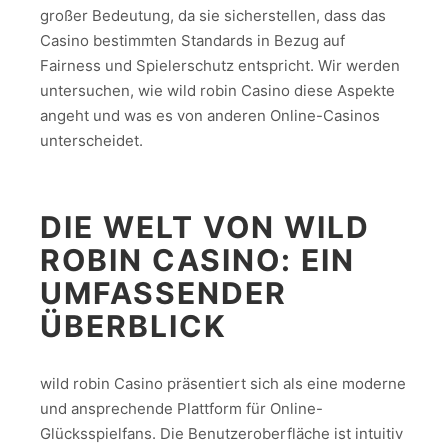
großer Bedeutung, da sie sicherstellen, dass das
Casino bestimmten Standards in Bezug auf
Fairness und Spielerschutz entspricht. Wir werden
untersuchen, wie wild robin Casino diese Aspekte
angeht und was es von anderen Online-Casinos
unterscheidet.
DIE WELT VON WILD
ROBIN CASINO: EIN
UMFASSENDER
ÜBERBLICK
wild robin Casino präsentiert sich als eine moderne
und ansprechende Plattform für Online-
Glücksspielfans. Die Benutzeroberfläche ist intuitiv