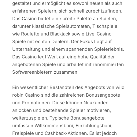
gestaltet und ermöglicht es sowohl neuen als auch
erfahrenen Spielern, sich schnell zurechtzufinden.
Das Casino bietet eine breite Palette an Spielen,
darunter klassische Spielautomaten, Tischspiele
wie Roulette und Blackjack sowie Live-Casino-
Spiele mit echten Dealern. Der Fokus liegt auf
Unterhaltung und einem spannenden Spielerlebnis.
Das Casino legt Wert auf eine hohe Qualität der
angebotenen Spiele und arbeitet mit renommierten
Softwareanbietern zusammen.
Ein wesentlicher Bestandteil des Angebots von wild
robin Casino sind die zahlreichen Bonusangebote
und Promotionen. Diese können Neukunden
anlocken und bestehende Spieler motivieren,
weiterzuspielen. Typische Bonusangebote
umfassen Willkommensboni, Einzahlungsboni,
Freispiele und Cashback-Aktionen. Es ist jedoch