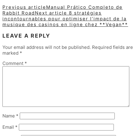
Previous article
Manual Prático Completo de
Rabbit Road
Next article
8 stratégies
incontournables pour optimiser l’impact de la
musique des casinos en ligne chez **Vegan**
LEAVE A REPLY
Your email address will not be published.
Required fields are
marked
*
Comment
*
Name
*
Email
*