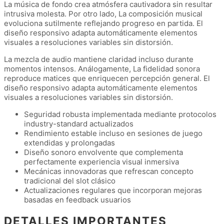
La música de fondo crea atmósfera cautivadora sin resultar
intrusiva molesta. Por otro lado, La composición musical
evoluciona sutilmente reflejando progreso en partida. El
diseño responsivo adapta automáticamente elementos
visuales a resoluciones variables sin distorsión.
La mezcla de audio mantiene claridad incluso durante
momentos intensos. Análogamente, La fidelidad sonora
reproduce matices que enriquecen percepción general. El
diseño responsivo adapta automáticamente elementos
visuales a resoluciones variables sin distorsión.
Seguridad robusta implementada mediante protocolos
industry-standard actualizados
Rendimiento estable incluso en sesiones de juego
extendidas y prolongadas
Diseño sonoro envolvente que complementa
perfectamente experiencia visual inmersiva
Mecánicas innovadoras que refrescan concepto
tradicional del slot clásico
Actualizaciones regulares que incorporan mejoras
basadas en feedback usuarios
DETALLES IMPORTANTES