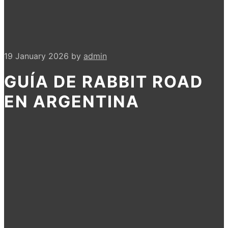
19 January 2026
by
admin
GUÍA DE RABBIT ROAD
EN ARGENTINA