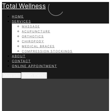
Total Wellness
HOME
SERVICES
MASSAGE
ACUPUNCTURE
ORTHOTICS
CHIROPODY
MEDICAL BRACES
COMPRESSION STOCKINGS
ABOUT
CONTACT
ONLINE APPOINTMENT
Main menu
More info