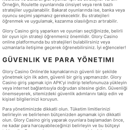
Örneğin, Roulette oyunlarında cinsiyet veya renk bazlı
stratejiler uygulanabilir. Bakarat oyunlarında ise, banka veya
oyuncu seçimi yapmanız gerekecektir. Bu stratejileri
öğrenmek ve uygulamak, kazanma olasılığınızı artırabilir.
Glory Casino giriş yaparken ve oyunları seçtiğinizde, belirli
bir oyun için strateji öğrenmeniz önemlidir. Glory Casino
online platformunda bu stratejileri bulabilirsiniz veya
uzmanlarla iletişime geçerek öğrenebilirsiniz. İyi eğlenceler!
GÜVENLIK VE PARA YÖNETIMI
Glory Casino Online’de kaynaklarınızı güvenli bir şekilde
yönetmek için ilk adım, güvenli bir giriş yapmanızdır. Glory
Casino giriş yapmak için APK’yi indirip telefonunuza yükleyin
veya internet bağlantısıyla doğrudan sitesine gidin. Güvenliği
önemseyerek, sitemizdeki güvenlik adımlarını takip edin ve
kişisel bilgilerinizi koruyun.
Para yönetiminizde dikkatli olun. Tüketim limitlerinizi
belirleyin ve belirlenen bütçenizden aşmamak için dikkatli
olun. Glory Casino giriş yaparak oyunlara başlamadan önce,
ne kadar para harcayabileceğinizi belirleyin ve bu bütçeyi