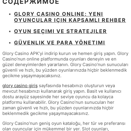
СОДЕРЖИМОЕ
GLORY CASINO ONLINE: YENI
OYUNCULAR IÇIN KAPSAMLI REHBER
OYUN SEÇIMI VE STRATEJILER
GÜVENLIK VE PARA YÖNETIMI
Glory Casino APK’yi indirip kurun ve hemen giriş yapın. Glory
Casino’nun online platformunda oyunları deneyin ve en
güzel deneyimlerden yararlanın. Glory Casino’nun sunucuları
güvenli ve hızlı, bu yüzden oyunlarınızda hiçbir beklenmedik
gecikme yaşaymayacaksınız.
glory casino giriş
sayfasında hesabınızı oluşturun veya
mevcut hesabınızı kullanarak giriş yapın. Basit ve kullanıcı
dostu arayüz sayesinde her seviye oyuncu da kolayca
platformu kullanabilir. Glory Casino’nun sunucuları her
zaman güvenli ve hızlı, bu yüzden oyunlarınızda hiçbir
beklenmedik gecikme yaşaymayacaksınız.
Glory Casino’nun geniş oyun kataloğu, her tür ve preferansı
olan oyuncular için mükemmel bir yer. Slot oyunları,