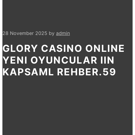
28 November 2025
by
admin
GLORY CASINO ONLINE
YENI OYUNCULAR IIN
KAPSAML REHBER.59