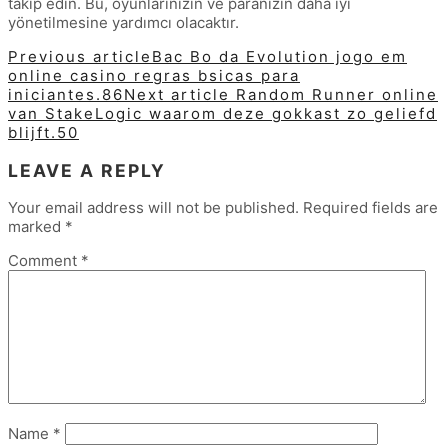
takip edin. Bu, oyunlarınızın ve paranızın daha iyi
yönetilmesine yardımcı olacaktır.
Previous article
Bac Bo da Evolution jogo em
online casino regras bsicas para
iniciantes.86
Next article
Random Runner online
van StakeLogic waarom deze gokkast zo geliefd
blijft.50
LEAVE A REPLY
Your email address will not be published.
Required fields are
marked
*
Comment
*
Name
*