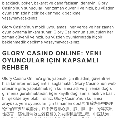
blackjack, poker, bakarat ve daha fazlasını deneyin. Glory
Casino’nun sunucuları her zaman güvenli ve hızlı, bu yüzden
oyunlarınızda hiçbir beklenmedik gecikme
yaşaymayacaksınız.
Glory Casino’nun mobil uygulaması, her yerde ve her zaman
oyun oynama imkanı sunar. Glory Casino’nun sunucuları her
zaman güvenli ve hızlı, bu yüzden oyunlarınızda hiçbir
beklenmedik gecikme yaşaymayacaksınız.
GLORY CASINO ONLINE: YENI
OYUNCULAR IÇIN KAPSAMLI
REHBER
Glory Casino Online’a giriş yapmak için ilk adım, güvenli ve
hızlı bir internet bağlantısı sağlamaktır. Glory Casino’nun web
sitesine giriş yapabilmek için kullanıcı adı ve şifrenizi doğru
girmeniz gerekmektedir. Eğer kayıtlı değilseniz, hızlı ve basit
bir şekilde üye olabilirsiniz. Glory Casino’nun kullanıcı
arayüzü, yeni oyuncular için tamamen dost气血系统是中医理
论中的重要组成部分，它不仅包括心脏、肺、脾、肝、肾等实质
性器官，还包括与这些器官相关的功能和生理过程。中医认为，