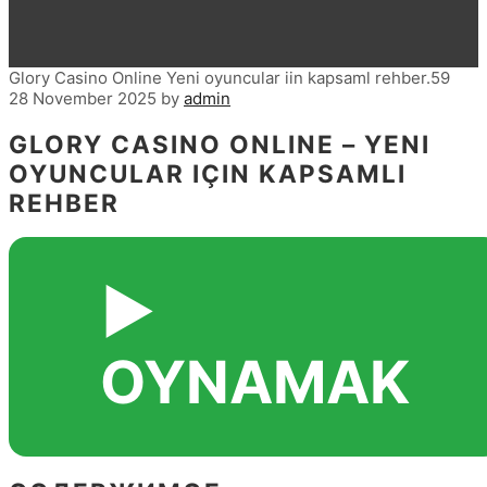
Glory Casino Online Yeni oyuncular iin kapsaml rehber.59
28 November 2025
by
admin
GLORY CASINO ONLINE – YENI
OYUNCULAR IÇIN KAPSAMLI
REHBER
▶️
OYNAMAK