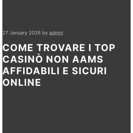
27 January 2026
by
admin
COME TROVARE I TOP
CASINÒ NON AAMS
AFFIDABILI E SICURI
ONLINE