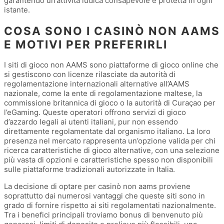
garantendo un’attività ludica consapevole e protetta in ogni
istante.
COSA SONO I CASINÒ NON AAMS
E MOTIVI PER PREFERIRLI
I siti di gioco non AAMS sono piattaforme di gioco online che
si gestiscono con licenze rilasciate da autorità di
regolamentazione internazionali alternative all’AAMS
nazionale, come la ente di regolamentazione maltese, la
commissione britannica di gioco o la autorità di Curaçao per
l’eGaming. Queste operatori offrono servizi di gioco
d’azzardo legali ai utenti italiani, pur non essendo
direttamente regolamentate dal organismo italiano. La loro
presenza nel mercato rappresenta un’opzione valida per chi
ricerca caratteristiche di gioco alternative, con una selezione
più vasta di opzioni e caratteristiche spesso non disponibili
sulle piattaforme tradizionali autorizzate in Italia.
La decisione di optare per casinò non aams proviene
soprattutto dai numerosi vantaggi che queste siti sono in
grado di fornire rispetto ai siti regolamentati nazionalmente.
Tra i benefici principali troviamo bonus di benvenuto più