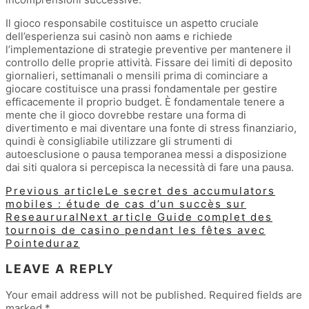
Il gioco responsabile costituisce un aspetto cruciale
dell’esperienza sui casinò non aams e richiede
l’implementazione di strategie preventive per mantenere il
controllo delle proprie attività. Fissare dei limiti di deposito
giornalieri, settimanali o mensili prima di cominciare a
giocare costituisce una prassi fondamentale per gestire
efficacemente il proprio budget. È fondamentale tenere a
mente che il gioco dovrebbe restare una forma di
divertimento e mai diventare una fonte di stress finanziario,
quindi è consigliabile utilizzare gli strumenti di
autoesclusione o pausa temporanea messi a disposizione
dai siti qualora si percepisca la necessità di fare una pausa.
Previous article
Le secret des accumulators
mobiles : étude de cas d’un succès sur
Reseaurural
Next article
Guide complet des
tournois de casino pendant les fêtes avec
Pointeduraz
LEAVE A REPLY
Your email address will not be published.
Required fields are
marked
*