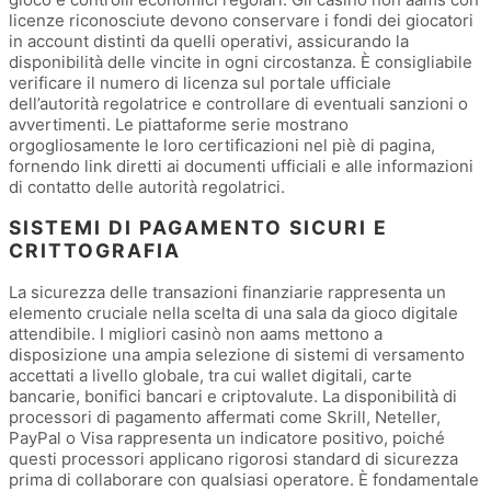
licenze riconosciute devono conservare i fondi dei giocatori
in account distinti da quelli operativi, assicurando la
disponibilità delle vincite in ogni circostanza. È consigliabile
verificare il numero di licenza sul portale ufficiale
dell’autorità regolatrice e controllare di eventuali sanzioni o
avvertimenti. Le piattaforme serie mostrano
orgogliosamente le loro certificazioni nel piè di pagina,
fornendo link diretti ai documenti ufficiali e alle informazioni
di contatto delle autorità regolatrici.
SISTEMI DI PAGAMENTO SICURI E
CRITTOGRAFIA
La sicurezza delle transazioni finanziarie rappresenta un
elemento cruciale nella scelta di una sala da gioco digitale
attendibile. I migliori casinò non aams mettono a
disposizione una ampia selezione di sistemi di versamento
accettati a livello globale, tra cui wallet digitali, carte
bancarie, bonifici bancari e criptovalute. La disponibilità di
processori di pagamento affermati come Skrill, Neteller,
PayPal o Visa rappresenta un indicatore positivo, poiché
questi processori applicano rigorosi standard di sicurezza
prima di collaborare con qualsiasi operatore. È fondamentale