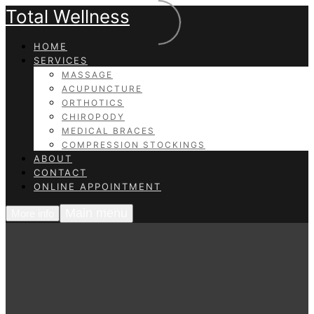
Total Wellness
HOME
SERVICES
MASSAGE
ACUPUNCTURE
ORTHOTICS
CHIROPODY
MEDICAL BRACES
COMPRESSION STOCKINGS
ABOUT
CONTACT
ONLINE APPOINTMENT
Main menu
More info