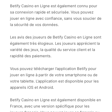
Betify Casino en Ligne est également connu pour
sa connexion rapide et sécurisée. Vous pouvez
jouer en ligne avec confiance, sans vous soucier de
la sécurité de vos données.
Les avis des joueurs de Betify Casino en Ligne sont
également très élogieux. Les joueurs apprécient la
variété des jeux, la qualité du service client et la
rapidité des paiements.
Vous pouvez télécharger l’application Betify pour
jouer en ligne à partir de votre smartphone ou de
votre tablette. L’application est disponible pour les
appareils iOS et Android.
Betify Casino en Ligne est également disponible en
France, avec une version spécifique pour les