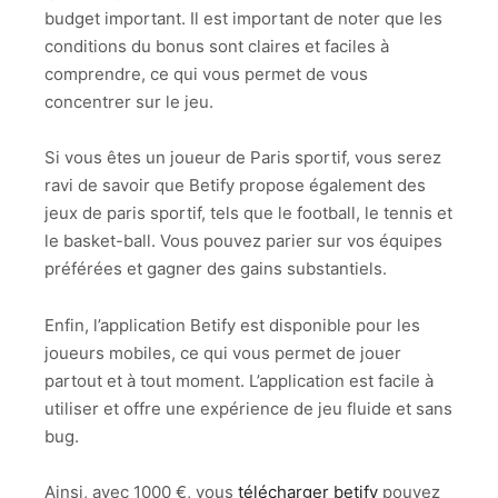
budget important. Il est important de noter que les
conditions du bonus sont claires et faciles à
comprendre, ce qui vous permet de vous
concentrer sur le jeu.
Si vous êtes un joueur de Paris sportif, vous serez
ravi de savoir que Betify propose également des
jeux de paris sportif, tels que le football, le tennis et
le basket-ball. Vous pouvez parier sur vos équipes
préférées et gagner des gains substantiels.
Enfin, l’application Betify est disponible pour les
joueurs mobiles, ce qui vous permet de jouer
partout et à tout moment. L’application est facile à
utiliser et offre une expérience de jeu fluide et sans
bug.
Ainsi, avec 1000 €, vous
télécharger betify
pouvez