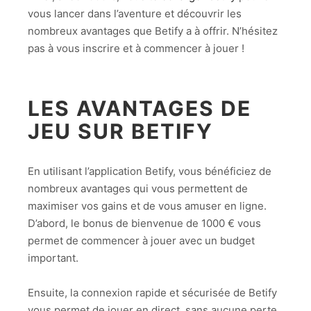
vous lancer dans l’aventure et découvrir les
nombreux avantages que Betify a à offrir. N’hésitez
pas à vous inscrire et à commencer à jouer !
LES AVANTAGES DE
JEU SUR BETIFY
En utilisant l’application Betify, vous bénéficiez de
nombreux avantages qui vous permettent de
maximiser vos gains et de vous amuser en ligne.
D’abord, le bonus de bienvenue de 1000 € vous
permet de commencer à jouer avec un budget
important.
Ensuite, la connexion rapide et sécurisée de Betify
vous permet de jouer en direct, sans aucune perte