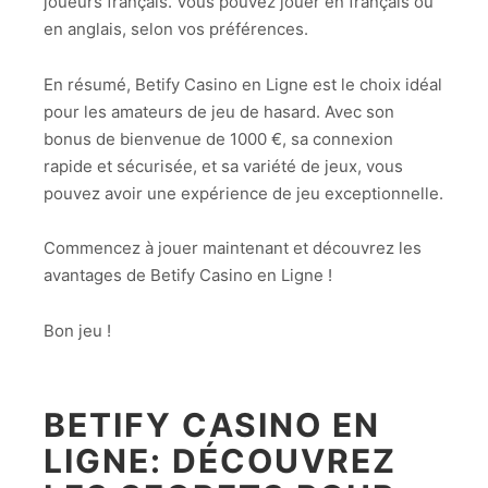
joueurs français. Vous pouvez jouer en français ou
en anglais, selon vos préférences.
En résumé, Betify Casino en Ligne est le choix idéal
pour les amateurs de jeu de hasard. Avec son
bonus de bienvenue de 1000 €, sa connexion
rapide et sécurisée, et sa variété de jeux, vous
pouvez avoir une expérience de jeu exceptionnelle.
Commencez à jouer maintenant et découvrez les
avantages de Betify Casino en Ligne !
Bon jeu !
BETIFY CASINO EN
LIGNE: DÉCOUVREZ