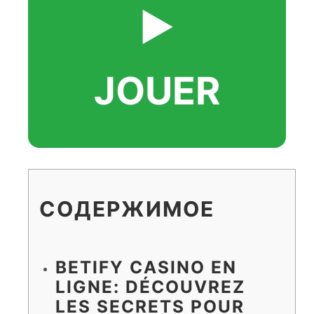
▶️
JOUER
СОДЕРЖИМОЕ
BETIFY CASINO EN
LIGNE: DÉCOUVREZ
LES SECRETS POUR