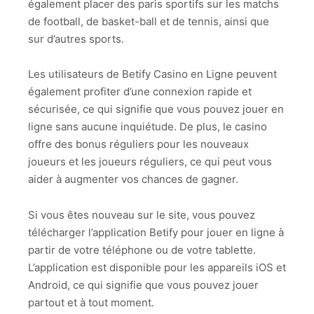
également placer des paris sportifs sur les matchs
de football, de basket-ball et de tennis, ainsi que
sur d’autres sports.
Les utilisateurs de Betify Casino en Ligne peuvent
également profiter d’une connexion rapide et
sécurisée, ce qui signifie que vous pouvez jouer en
ligne sans aucune inquiétude. De plus, le casino
offre des bonus réguliers pour les nouveaux
joueurs et les joueurs réguliers, ce qui peut vous
aider à augmenter vos chances de gagner.
Si vous êtes nouveau sur le site, vous pouvez
télécharger l’application Betify pour jouer en ligne à
partir de votre téléphone ou de votre tablette.
L’application est disponible pour les appareils iOS et
Android, ce qui signifie que vous pouvez jouer
partout et à tout moment.